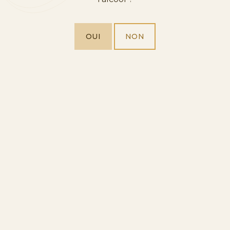
OUI
NON
ACCORDS METS & VINS
Ravioles au gorgonzola et noix
NEWS