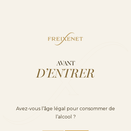
Freixenet : « mode « summer » activé » !
AVANT
NEWS
D’ENTRER
Avez-vous l’âge légal pour consommer de
l’alcool ?
On vous donne carte blanche avec notre
nouveau cava Carta Blanca