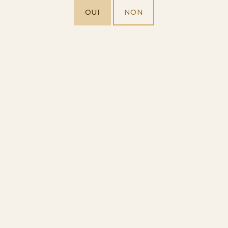
OUI
NON
ACCUEIL
NOS VINS
NEWS
VISITEZ-NOUS
QUI SOMMES-NOUS
EXPLOREZ NOTRE MONDE
CONTACT
SUIVEZ-NOUS