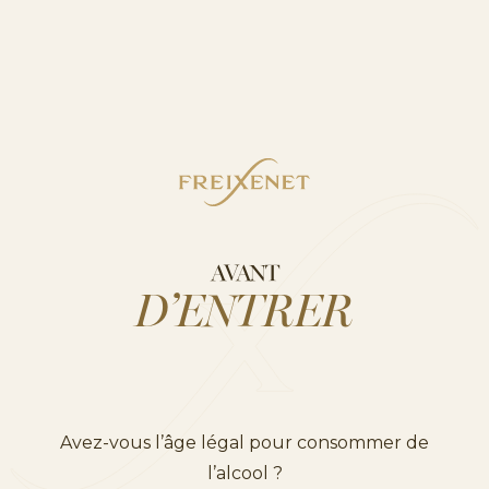
utilisateurs.
Date de la dernière évaluation
La dernière évaluation d’accessibilité du site a été
réalisée le 25 juin 2025, au moyen d’une évaluation
interne appuyée par des outils automatisés et des
tests de navigation manuelle.
Contact
AVANT
D’ENTRER
Si vous rencontrez des difficultés pour accéder à un
contenu, si vous avez besoin d’aide sur une partie du
site, si vous constatez un problème ou si vous
souhaitez suggérer des améliorations, vous pouvez
nous contacter à l’adresse suivante :
Avez-vous l’âge légal pour consommer de
freixenet@freixenet.com.
l’alcool ?