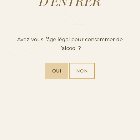
D’ENTRER
Avez-vous l’âge légal pour consommer de
l’alcool ?
OUI
NON
S ? »
RETOUR À « Q