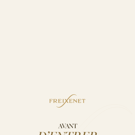
Pour lutter contre le changement
climatique, depuis 2017
…toute l’énergie électrique achetée provient de
sources 100% renouvelables. Nous avons également
éliminé l’utilisation de diesel chez Freixenet et nous
investissons dans des équipements électroniques à
faible consommation (équipements de
refroidissement, éclairage LED). Nos efforts pour
lutter contre le changement climatique et réduire
nos émissions nous ont permis de réduire nos
émissions de Scope 1 et Scope 2 de 81 % de 2012 à
2022.
AVANT