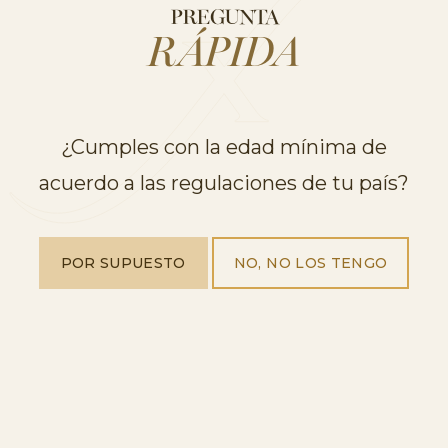
PREGUNTA
RÁPIDA
RECONOCIMIENTOS
¿Cumples con la edad mínima de
acuerdo a las regulaciones de tu país?
Freixenet triunfa en el Concurso Bacchus
con tres oros y una plata
POR SUPUESTO
NO, NO LOS TENGO
RECONOCIMIENTOS