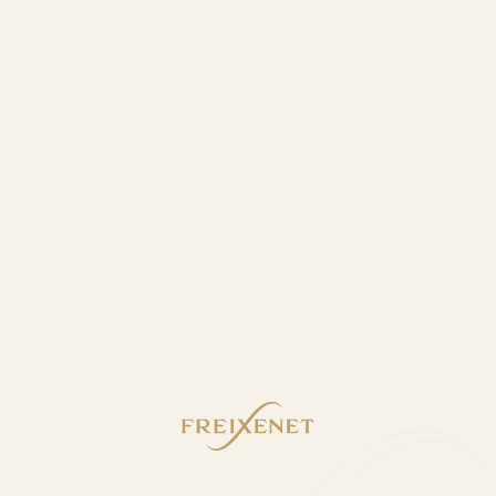
RECONOCIMIENTOS
Éxito de Freixenet en los premios Barcelona
Rosé International Bubble Awards