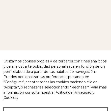
CONTACTO
SÍGUENOS
FACEBOOK
INSTAGRAM
TE AYUDAMOS
POLÍTICA DE PRIVACIDAD
CUMPLIMIENTO NORMATIVO
POLÍTICA DE COOKIES
Utilizamos cookies propias y de terceros con fines analíticos
AVISO LEGAL
DECLARACIÓN DE ACCESIBILIDAD
y para mostrarte publicidad personalizada en función de un
perfil elaborado a partir de tus hábitos de navegación.
CALIDAD CERTIFICADA
Puedes personalizar tus preferencias pulsando en
"Configurar", aceptar todas las cookies haciendo clic en
"Aceptar", o rechazarlas seleccionando "Rechazar". Para más
información consulta nuestra
Política de Privacidad y
Cookies
.
© 2026 FREIXENET SPAIN. TODOS LOS
PAÍS
DERECHOS RESERVADOS.