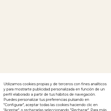
NUESTROS PRODUCTOS
VISÍTANOS
SOBRE NOSOTROS
EXPLORA NUESTRO MUNDO
BLOG
CONTACTO
SÍGUENOS
FACEBOOK
INSTAGRAM
TE AYUDAMOS
POLÍTICA DE PRIVACIDAD
CUMPLIMIENTO NORMATIVO
POLÍTICA DE COOKIES
Utilizamos cookies propias y de terceros con fines analíticos
AVISO LEGAL
DECLARACIÓN DE ACCESIBILIDAD
y para mostrarte publicidad personalizada en función de un
perfil elaborado a partir de tus hábitos de navegación.
CALIDAD CERTIFICADA
Puedes personalizar tus preferencias pulsando en
"Configurar", aceptar todas las cookies haciendo clic en
"Aceptar", o rechazarlas seleccionando "Rechazar". Para más