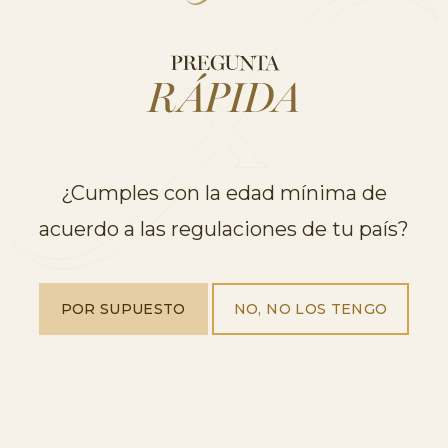
Artículos Relacionados
PREGUNTA
RÁPIDA
¿Cumples con la edad mínima de
acuerdo a las regulaciones de tu país?
RECONOCIMIENTOS
POR SUPUESTO
NO, NO LOS TENGO
Freixenet recibe altas puntuaciones
en Guia Peñín 2022
Elyssia Gran Cuvée Reserva Brut, Freixenet Cordón