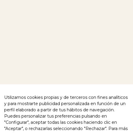
ELS NOSTRES PRODUCTES
VISITA’NS
SOBRE NOSALTRES
EXPLORAR EL NOSTRE MÓN
BLOG
CONTACTE
SEGUEIX-NOS
FACEBOOK
INSTAGRAM
T'AJUDEM
POLÍTICA DE PRIVACITAT
CONFORMITAT
POLÍTICA DE COOKIES
AVÍS LEGAL
Utilizamos cookies propias y de terceros con fines analíticos
DECLARACIÓ D’ACCESSIBILITAT
y para mostrarte publicidad personalizada en función de un
perfil elaborado a partir de tus hábitos de navegación.
QUALITAT CERTIFICADA
Puedes personalizar tus preferencias pulsando en
"Configurar", aceptar todas las cookies haciendo clic en
"Aceptar", o rechazarlas seleccionando "Rechazar". Para más