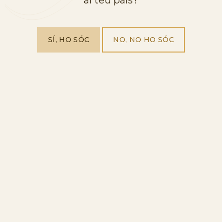
SÍ, HO SÓC
NO, NO HO SÓC
Accepto els
termes i condicions