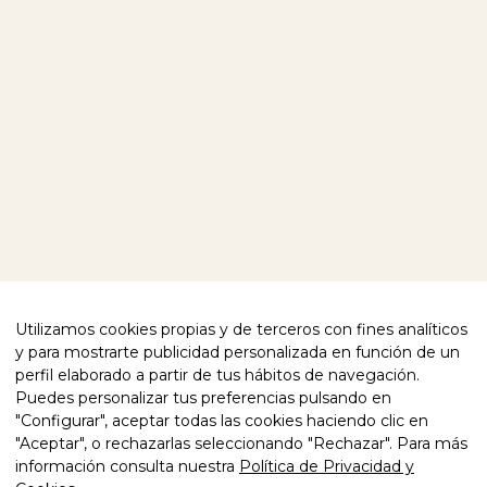
SOBRE NOSOTROS
EXPLORA NUESTRO MUNDO
BLOG
CONTACTO
SÍGUENOS
FACEBOOK
INSTAGRAM
TE AYUDAMOS
POLÍTICA DE PRIVACIDAD
CUMPLIMIENTO NORMATIVO
POLÍTICA DE COOKIES
Utilizamos cookies propias y de terceros con fines analíticos
AVISO LEGAL
DECLARACIÓN DE ACCESIBILIDAD
y para mostrarte publicidad personalizada en función de un
perfil elaborado a partir de tus hábitos de navegación.
CALIDAD CERTIFICADA
Puedes personalizar tus preferencias pulsando en
"Configurar", aceptar todas las cookies haciendo clic en
"Aceptar", o rechazarlas seleccionando "Rechazar". Para más
información consulta nuestra
Política de Privacidad y