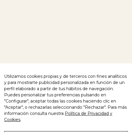
BLOG
CONTACTO
SÍGUENOS
FACEBOOK
INSTAGRAM
TE AYUDAMOS
POLÍTICA DE PRIVACIDAD
CUMPLIMIENTO NORMATIVO
POLÍTICA DE COOKIES
Utilizamos cookies propias y de terceros con fines analíticos
AVISO LEGAL
DECLARACIÓN DE ACCESIBILIDAD
y para mostrarte publicidad personalizada en función de un
perfil elaborado a partir de tus hábitos de navegación.
CALIDAD CERTIFICADA
Puedes personalizar tus preferencias pulsando en
"Configurar", aceptar todas las cookies haciendo clic en
"Aceptar", o rechazarlas seleccionando "Rechazar". Para más
información consulta nuestra
Política de Privacidad y
Cookies
.
© 2026 FREIXENET SPAIN. TODOS LOS
PAÍS