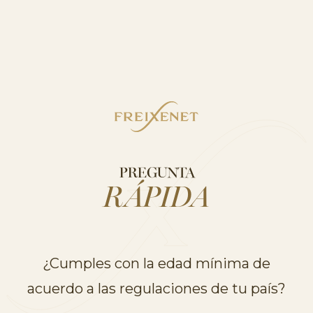
«El nuevo logotipo resuena con fuerza entre
los consumidores», afirma Martina Obregón,
CMO global. “La marca Freixenet no es sólo
una etiqueta para nuestros productos icónicos;
es una experiencia emocional que representa
PREGUNTA
sus aspiraciones y su actitud ante la vida. El
RÁPIDA
nuevo logotipo ha sido cuidadosamente
elaborado para elevar su espíritu y transmitir
eficazmente los valores de nuestra marca en
¿Cumples con la edad mínima de
un mercado saturado. También atraerá a un
acuerdo a las regulaciones de tu país?
público nuevo, garantizando el crecimiento