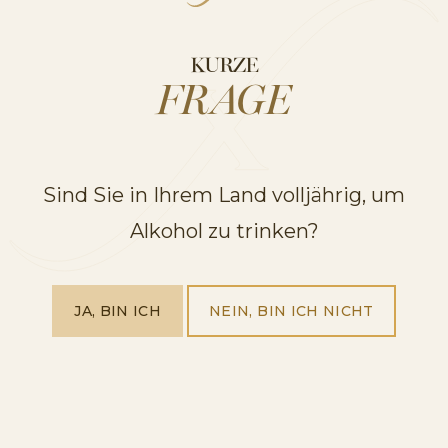
“Für eine fruchtige Auszeit”
KURZE
FRAGE
Aktuelle Artikel
Sind Sie in Ihrem Land volljährig, um
Alkohol zu trinken?
COCKTAILS
JA, BIN ICH
NEIN, BIN ICH NICHT
Mía 0,0% Pink Slushie Alkoholfrei