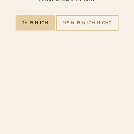
JA, BIN ICH
NEIN, BIN ICH NICHT
Aktuelle Artikel
COCKTAILS
Mía 0,0% Pink Slushie Alkoholfrei
Rezept