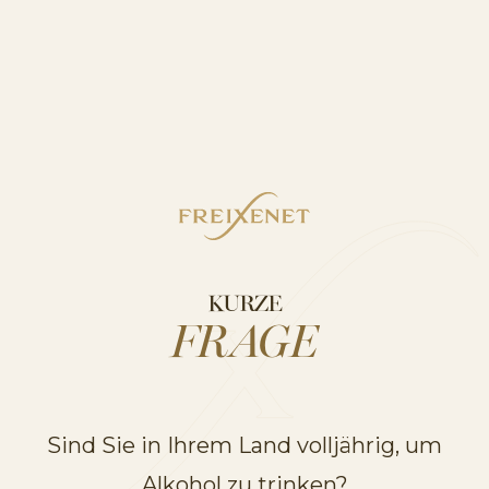
Zubereitung
Glas vorbereiten
: Ein großes Weinglas oder
Longdrink-Glas mit Eiswürfeln füllen.
Mixen
: Freixenet Mía 0,0% Blanco, den
Grapefruitsaft, den Zitronensaft und den
Agavensirup ins Glas füllen. Die Mischung gut
umrühren, damit sich der Sirup auflöst.
Aufgießen
: Den Drink mit Zitronenlimonade oder
KURZE
Ginger Beer auffüllen.
FRAGE
Dekorieren
: Eine dünne Grapefruitscheibe ins Glas
stecken und einen Rosmarinzweig hinzufügen.
Ein Tipp für alle, die es besonders raffiniert mögen:
Sind Sie in Ihrem Land volljährig, um
Den Glasrand in Salz tauchen und so eine
Alkohol zu trinken?
sommerliche Margarita-Note kreieren!