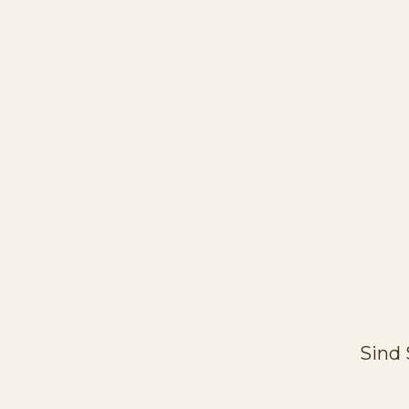
Ein einzigarti
bieten versch
Sind 