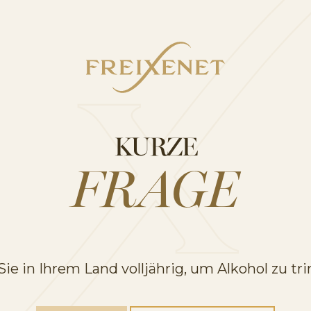
ges und exklusives Umfeld, um besondere Momente
iedene Möglichkeiten, um Deine Veranstaltung un
machen.
MEHR ENTDECKEN
KURZE
FRAGE
Sie in Ihrem Land volljährig, um Alkohol zu tr