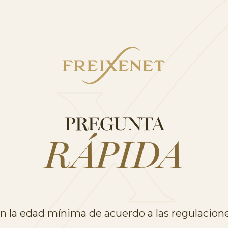
MANOS
…
cepción se habilitan para esta
PREGUNTA
RÁPIDA
 la edad mínima de acuerdo a las regulacione