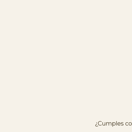
CONTACTO
LLÁ
Ten en cuenta
En caso de lluvia el porche del Cava Bar y la re
experiencia.
¿Cumples con