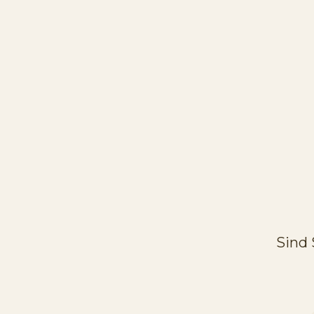
LOCATION
C/ de Joan Sala, 2, 08770 Sant Sadur
SEE IN MAPS
Sind 