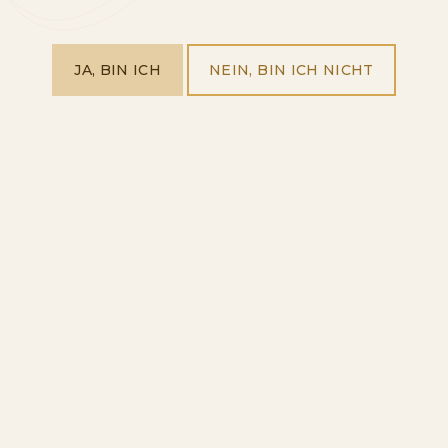
SCHAUMWEIN
SPANISCHE
JA, BIN ICH
NEIN, BIN ICH NICHT
KLASSIKER